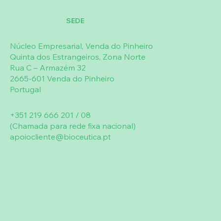
sudorese, tremores e/ou sintomas
SEDE
gastrointestinais, como náusea, vómito ou
diarreia.
Núcleo Empresarial, Venda do Pinheiro
Quinta dos Estrangeiros, Zona Norte
Rua C – Armazém 32
2665-601 Venda do Pinheiro
Portugal
+351 219 666 201 / 08
(Chamada para rede fixa nacional)
apoiocliente@bioceutica.pt