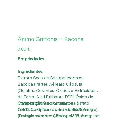
Ânimo Griffonia + Bacopa
Preço
0,00 €
Propriedades
Ingredientes
Extrato Seco de Bacopa monnieri,
Bacopa (Partes Aéreas); Cápsula
[Gelatina;Corantes: Óxidos e Hidróxidos
de Ferro, Azul Brilhante FCF]; Óxido de
Magnésio; Antiaglomerante: Fosfato
Composição (
por 2 cápsulas
)
Tricálcico; Griffonia simplicifolia(Semente);
CLF12 Complexo optimizado 675,6 mg
Antiaglomerante: Celulose Microcristalina;
(Bacopa monniera, Bacopa 355, 6 mg