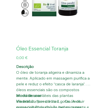
Óleo Essencial Toranja
Preço
0,00 €
Descrição
O óleo de toranja aligeira e dinamiza a
mente. Aplicado em massagem purifica a
pele e reduz o efeito “casca de laranja”. Os
óleos essenciais são os compostos
aromáticos voláteis das plantas
Modo de usar
medicinais, flores, frutos,… Os óleos
Via oral:
2 x por dia 1 a 2 gotas. A diluir
essenciais Physalis são botanicamente e
numa colher de chá de mel ou numa