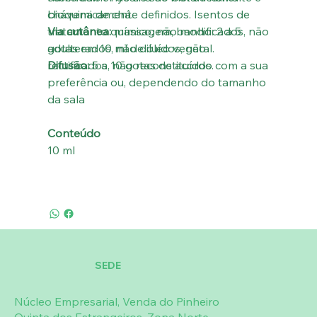
bioquimicamente definidos. Isentos de
chávena de chá.
tratamento químico, não modificados, não
Via cutânea:
massagem, banho: 2 a 5
adulterados, não diluídos, não
gotas em 10 ml de óleo vegetal.
rectificados, não reconstituídos.
Difusão:
5 a 10 gotas de acordo com a sua
preferência ou, dependendo do tamanho
da sala
Conteúdo
10 ml
SEDE
Núcleo Empresarial, Venda do Pinheiro