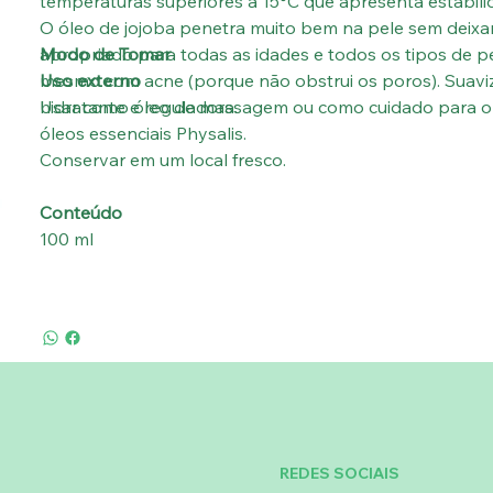
temperaturas superiores a 15°C que apresenta estabili
O óleo de jojoba penetra muito bem na pele sem deixar
apropriado para todas as idades e todos os tipos de pel
Modo de Tomar
mesmo com acne (porque não obstrui os poros). Suavi
Uso externo
hidratante e reguladora.
Usar como óleo de massagem ou como cuidado para o 
óleos essenciais Physalis.
Conservar em um local fresco.
Conteúdo
100 ml
REDES SOCIAIS