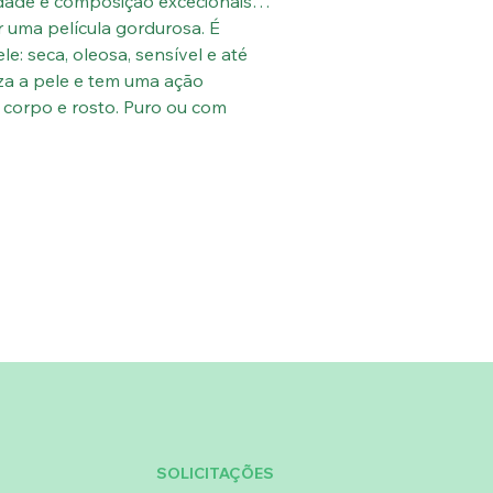
dade e composição excecionais.
 uma película gordurosa. É
e: seca, oleosa, sensível e até
za a pele e tem uma ação
corpo e rosto. Puro ou com
SOLICITAÇÕES