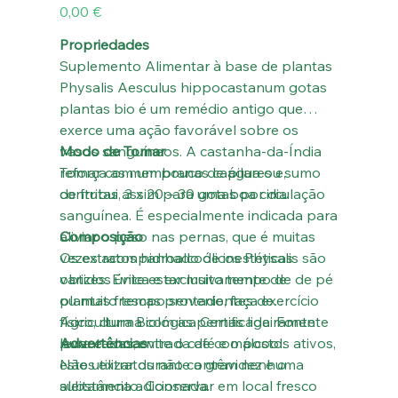
Preço
0,00 €
Propriedades
Suplemento Alimentar à base de plantas
Physalis Aesculus hippocastanum gotas
plantas bio é um remédio antigo que
exerce uma ação favorável sobre os
vasos sanguíneos. A castanha-da-Índia
Modo de Tomar
reforça as membranas capilares e,
Tomar com um pouco de água ou sumo
contribui assim para uma boa circulação
de frutas, 3 x 20 – 30 gotas por dia.
sanguínea. É especialmente indicada para
aliviar o peso nas pernas, que é muitas
Composição
vezes acompanhado de inestéticas
Os extratos hidroalcoólicos Physalis são
varizes. Evite estar muito tempo de de pé
obtidos única e exclusivamente de
ou muito tempo sentado, faça exercício
plantas frescas provenientes de
físico, durma com as pernas ligeiramente
Agricultura Biológica Certificada. Fonte
levantadas, evite o café e o álcool.
pura e concentrada de compostos ativos,
Advertências
estes extratos não contêm nenhuma
Não utilizar durante a gravidez e o
substância adicionada.
aleitamento. Conservar em local fresco