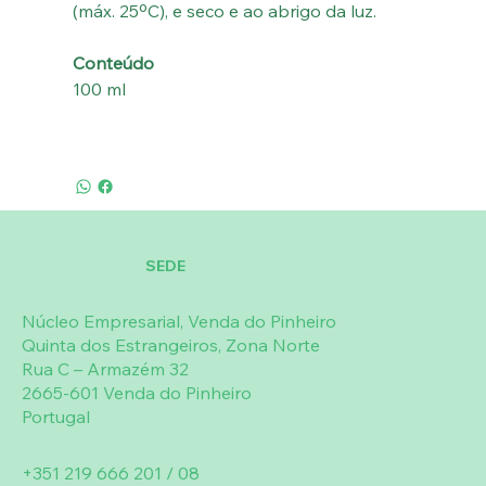
(máx. 25ºC), e seco e ao abrigo da luz.
Conteúdo
100 ml
SEDE
Núcleo Empresarial, Venda do Pinheiro
Quinta dos Estrangeiros, Zona Norte
Rua C – Armazém 32
2665-601 Venda do Pinheiro
Portugal
+351 219 666 201 / 08