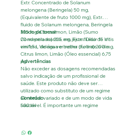
Extr. Concentrado de Solanum
melongena (Beringela) 50 mg,
(Equivalente de fruto 1000 mg), Extr.
fluido de Solanum melongena, Beringela
225 mg, Citrus limon, Limão (Sumo
Modo de tomar
Concentrado) 225 mg, Extr. fluido de Vitis
20 ml pela manhã, em jejum. Diluir 15 ml
vinifera, Videira vermelha (Folha) 200 mg,
em 1,5 L de água e beber durante o dia.
Citrus limon, Limão (Óleo essencial) 6,75
μg.
Advertências
Não exceder as dosagens recomendadas
salvo indicação de um profissional de
saúde. Este produto não deve ser
utilizado como substituto de um regime
alimentar variado e de um modo de vida
Conteúdo
saudável. É importante um regime
500 ml
alimentar equilibrado e de um modo de
vida saudável. Devido à inexistência de
estudos que confirmem a segurança de
utilização em caso de gravidez e