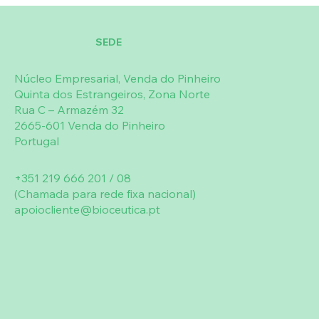
aleitamento, este suplemento não deve
ser utilizado nestas situações, salvo
SEDE
indicação médica. O produto não deve
ser utilizado no caso de
Núcleo Empresarial, Venda do Pinheiro
hipersensibilidade, alergia e quando
Quinta dos Estrangeiros, Zona Norte
estejam descritas interações de outro
Rua C – Armazém 32
produto com qualquer um dos
2665-601 Venda do Pinheiro
constituintes da formulação.
Portugal
+351 219 666 201 / 08
(Chamada para rede fixa nacional)
apoiocliente@bioceutica.pt