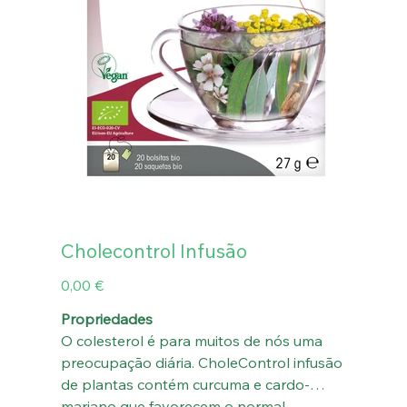
Cholecontrol Infusão
Preço
0,00 €
Propriedades
O colesterol é para muitos de nós uma
preocupação diária. CholeControl infusão
de plantas contém curcuma e cardo-
mariano que favorecem o normal