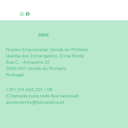
SEDE
Núcleo Empresarial, Venda do Pinheiro
Quinta dos Estrangeiros, Zona Norte
Rua C – Armazém 32
2665-601 Venda do Pinheiro
Portugal
+351 219 666 201 / 08
(Chamada para rede fixa nacional)
apoiocliente@bioceutica.pt