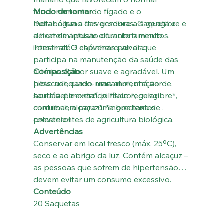
funcionamento do fígado e o
Modo de tomar
metabolismo das gorduras. O gengibre e
Deitar água a ferver sobre a saqueta e
a hortelã apoiam o funcionamento
deixar em infusão durante 5 minutos.
intestinal. O espinheiro-alvar que
Tomar até 3 chávenas por dia.
participa na manutenção da saúde das
artérias. Sabor suave e agradável. Um
Composição
peso adequado, uma alimentação
hibiscus*, cardo-mariamo*, chá verde,
saudável e exercício físico regular
hortelã-pimenta*, pilriteiro*, gengibre*,
contribuem para uma boa taxa de
curcuma*, alcaçuz*. *ingredientes
colesterol.
provenientes de agricultura biológica.
Advertências
Conservar em local fresco (máx. 25ºC),
seco e ao abrigo da luz. Contém alcaçuz –
as pessoas que sofrem de hipertensão
devem evitar um consumo excessivo.
Conteúdo
20 Saquetas