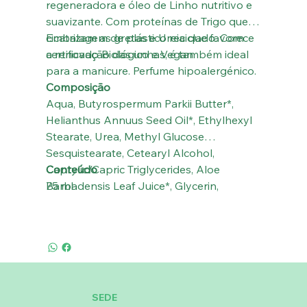
regeneradora e óleo de Linho nutritivo e
suavizante. Com proteínas de Trigo que
cicatrizam as gretas e Ureia que favorece
Embalagem de plástico reciclado. Com
a renovação das unhas, é também ideal
certificado Biológico e Vegan.
para a manicure. Perfume hipoalergénico.
Composição
Aqua, Butyrospermum Parkii Butter*,
Helianthus Annuus Seed Oil*, Ethylhexyl
Stearate, Urea, Methyl Glucose
Sesquistearate, Cetearyl Alcohol,
Caprylic/Capric Triglycerides, Aloe
Conteúdo
Barbadensis Leaf Juice*, Glycerin,
75 ml
Isoamyl Laurate, Hydrolized Wheat
Protein, Linum Usitatissimum Seed Oil,
Tocopherol, Sodium Gluconate, Citric
Acid, Benzyl Alcohol, Potassium Sorbate,
Sodium Benzoate, Parfum** (*De
Agricultura ecológica; **Perfume
SEDE
hipoalergénico).