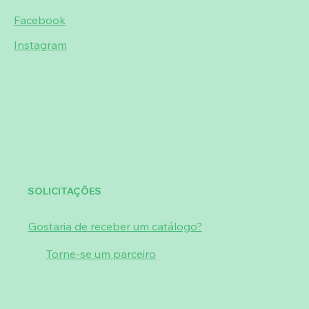
gordurosa com uma eficácia semelhante à
Facebook
dos óleos
Instagram
minerais.
Óleo de Framboesa
: Por um lado, nutre
profundamente a pele e combate a
secura e a descamação. Por outro lado, é
uma fonte de vitamina E, de propriedades
nutritivas,
antioxidantes e antienvelhecimento, que
proporciona flexibilidade à pele.
Zirhafirm: É um complexo proveniente da
SOLICITAÇÕES
extração de ativos de plantas do Este
Asiático. Melhora a firmeza e elasticidade
Gostaria de receber um catálogo?
da pele, ajuda a remodelar o contorno
facial, reforçar a junção dermo-epidérmica
Torne-se um parceiro
e redefinir os volumes, para uma
aparência mais jovem.
Centelha Asiática
: Tem propriedades