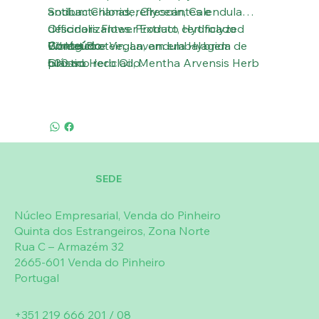
antibacterianas, refrescantes e
Sodium Chloride, Glycerin, Calendula
desodorizantes. Produto certificado
Officinalis Flower Extract, Hydrolyzed
Biológico e Vegan, em embalagem de
Wheat Protein, Lavandula Hybrida
Conteúdo
plástico reciclado.
Grosso Herb Oil, Mentha Arvensis Herb
500 mL
Oil, Melaleuca Alternifolia Leaf Oil, Lactic
Acid, Citric Acid, Benzyl Alcohol, Sodium
Benzoate, Potassium Sorbate,
Tetrasodium Glutammate Diacetate,
Linaloolº. (* de agricultura ecológica º
naturalmente contendo óleos essências.)
SEDE
Núcleo Empresarial, Venda do Pinheiro
Quinta dos Estrangeiros, Zona Norte
Rua C – Armazém 32
2665-601 Venda do Pinheiro
Portugal
+351 219 666 201 / 08