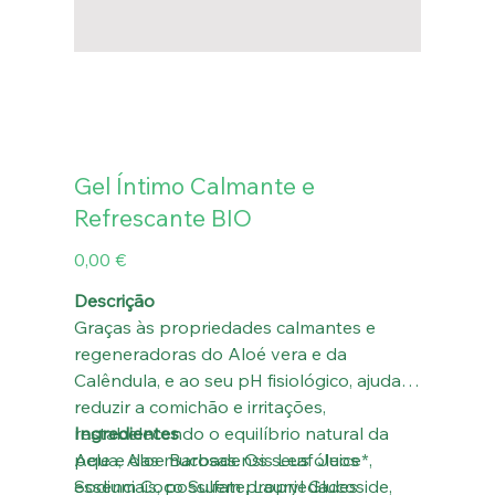
Gel Íntimo Calmante e
Refrescante BIO
Preço
0,00 €
Descrição
Graças às propriedades calmantes e
regeneradoras do Aloé vera e da
Calêndula, e ao seu pH fisiológico, ajuda a
reduzir a comichão e irritações,
restabelecendo o equilíbrio natural da
Ingredientes
pele e das mucosas. Os seus óleos
Aqua, Aloe Barbadensis Leaf Juice*,
essenciais, possuem propriedades
Sodium Coco Sulfate, Lauryl Glucoside,