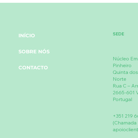
SEDE
INÍCIO
SOBRE NÓS
Núcleo Emp
Pinheiro
CONTACTO
Quinta dos
Norte
Rua C – A
2665-601 V
Portugal
+351 219 6
(Chamada p
apoioclien