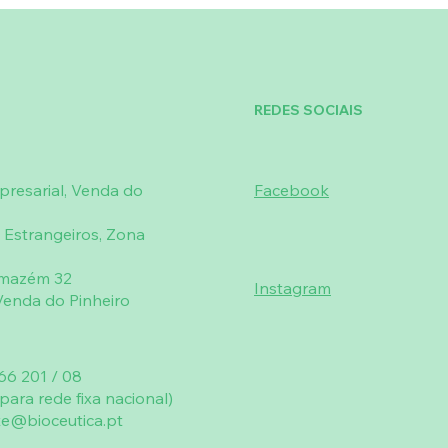
REDES SOCIAIS
resarial, Venda do
Facebook
 Estrangeiros, Zona
rmazém 32
Instagram
enda do Pinheiro
66 201 / 08
ara rede fixa nacional)
te@bioceutica.pt