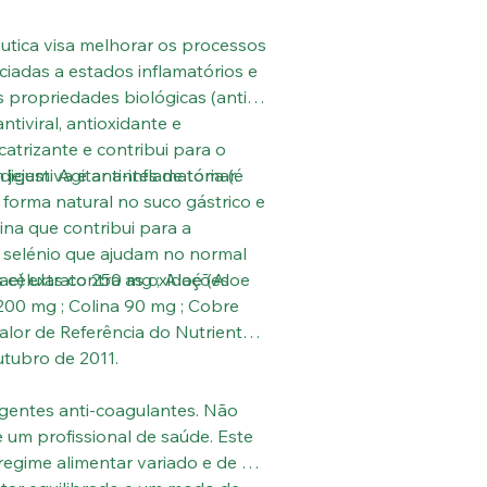
utica visa melhorar os processos
ciadas a estados inflamatórios e
 propriedades biológicas (anti
ntiviral, antioxidante e
icatrizante e contribui para o
igestiva e anti-inflamatória (é
jejum. Agitar antes de tomar.
 forma natural no suco gástrico e
ina que contribui para a
 selénio que ajudam no normal
 células contra as oxidações
e) extrato 250 mg ; Aloé (Aloe
 200 mg ; Colina 90 mg ; Cobre
alor de Referência do Nutriente)
tubro de 2011.
agentes anti-coagulantes. Não
um profissional de saúde. Este
regime alimentar variado e de um