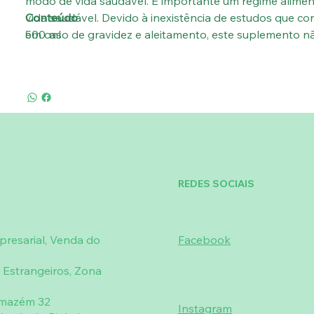
modo de vida saudável. É importante um regime alimen
vida saudável. Devido à inexistência de estudos que co
Conteúdo
em caso de gravidez e aleitamento, este suplemento nã
500 ml
situações, salvo indicação médica. O produto não deve 
hipersensibilidade, alergia e quando estejam descritas
qualquer um dos constituintes da formulação.
REDES SOCIAIS
resarial, Venda do
Facebook
 Estrangeiros, Zona
rmazém 32
Instagram