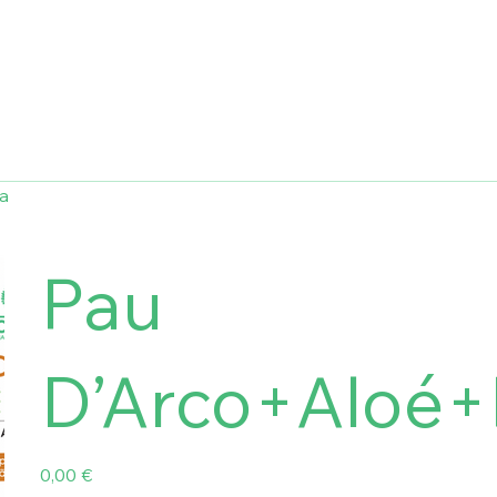
a
Pau
D’Arco+Aloé+
Preço
0,00 €