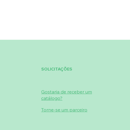
SOLICITAÇÕES
Gostaria de receber um
catálogo?
Torne-se um parceiro