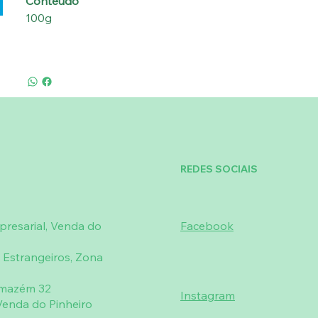
Conteúdo
100g
REDES SOCIAIS
resarial, Venda do
Facebook
 Estrangeiros, Zona
rmazém 32
Instagram
enda do Pinheiro