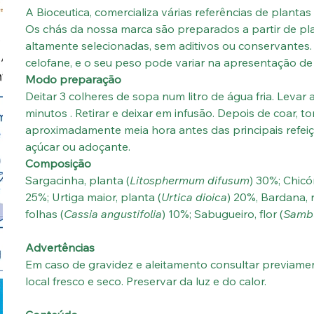
A Bioceutica, comercializa várias referências de planta
Os chás da nossa marca são preparados a partir de pla
altamente selecionadas, sem aditivos ou conservante
celofane, e o seu peso pode variar na apresentação de
Modo preparação
Deitar 3 colheres de sopa num litro de água fria. Levar 
minutos . Retirar e deixar em infusão. Depois de coar, to
aproximadamente meia hora antes das principais refeiç
açúcar ou adoçante.
Composição
Sargacinha, planta (
Litosphermum difusum
) 30%; Chicór
25%; Urtiga maior, planta (
Urtica dioica
) 20%, Bardana, r
folhas (
Cassia angustifolia
) 10%; Sabugueiro, flor (
Sambu
Advertências
Em caso de gravidez e aleitamento consultar previame
local fresco e seco. Preservar da luz e do calor.