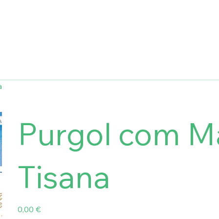
a
Purgol com M
Tisana
Preço
0,00 €