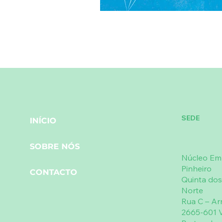
SEDE
INÍCIO
SOBRE NÓS
Núcleo Emp
Pinheiro
CONTACTO
Quinta dos
Norte
Rua C – A
2665-601 V