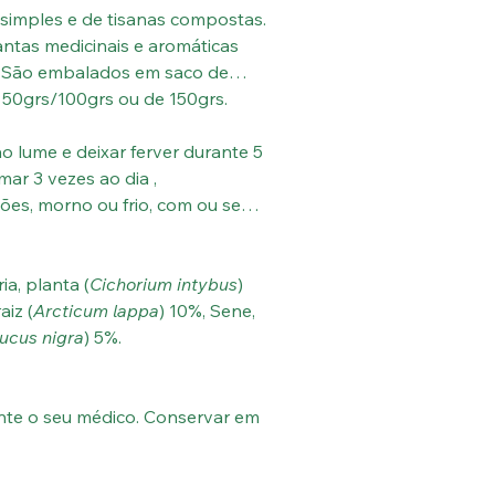
s simples e de tisanas compostas.
ntas medicinais e aromáticas
s. São embalados em saco de
 50grs/100grs ou de 150grs.
ao lume e deixar ferver durante 5
mar 3 vezes ao dia ,
ões, morno ou frio, com ou sem
ia, planta (
Cichorium intybus
)
aiz (
Arcticum lappa
) 10%, Sene,
cus nigra
) 5%.
nte o seu médico. Conservar em