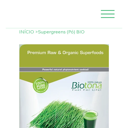
INÍCIO
>
Supergreens (Pó) BIO