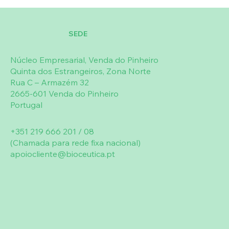
único e complexo, complementa a
sativa, Brassica oleracea acephala,
fórmula. Com adição do chá verde do
Spinacia oleracea, Brassica oleracea
SEDE
Japão Matcha 100% puro, agrião
botrytis cymosa, Chlorella pyrenoidosa,
cultivado em água de nascente e por
Spirulina platensis, Ascophyllum
Núcleo Empresarial, Venda do Pinheiro
último, mas não menos importante, de
nodosum, Fucus vesiculosus, Nasturtium
Quinta dos Estrangeiros, Zona Norte
folhas de Moringa oleifera, “árvore da
officinale
).
Rua C – Armazém 32
vida” pelas suas múltiplas virtudes.
2665-601 Venda do Pinheiro
Portugal
+351 219 666 201 / 08
(Chamada para rede fixa nacional)
apoiocliente@bioceutica.pt