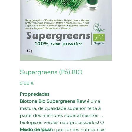
Supergreens (Pó) BIO
Preço
0,00 €
Propriedades
Biotona Bio Supergreens Raw
é uma
mistura, de qualidade superior, feita a
partir dos melhores superalimentos
biológicos verdes não processados! O
mix é composto por fontes nutricionais
Modo de Usar