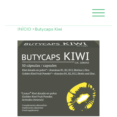
INÍCIO
>
Butycaps Kiwi