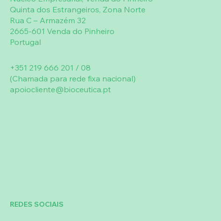
Quinta dos Estrangeiros, Zona Norte
saudável. Manter fora do alcance das
Rua C – Armazém 32
crianças.
2665-601 Venda do Pinheiro
Portugal
+351 219 666 201 / 08
(Chamada para rede fixa nacional)
apoiocliente@bioceutica.pt
REDES SOCIAIS