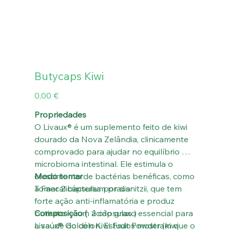
Butycaps Kiwi
Preço
0,00 €
Propriedades
O Livaux® é um suplemento feito de kiwi
dourado da Nova Zelândia, clinicamente
comprovado para ajudar no equilíbrio do
microbioma intestinal. Ele estimula o
crescimento de bactérias benéficas, como
Modo tomar
a Faecalibacterium prausnitzii, que tem
Tomar 2 cápsulas por dia
forte ação anti-inflamatória e produz
butirato — um ácido graxo essencial para
Composição (
2 cápsulas )
a saúde do cólon. Estudos mostram que o
Livaux® Golden Kiwi Fruit Powder (kiwi