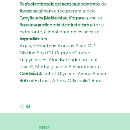
oligoelementos presentes no extrato de
Perfume hipoalergénico, suavemente
Aveia, acalmam e recuperam a pele.
frutado.
Graças à água de Malva branca, muito
Certificado Biológico e Vegan.
rica em mucilagens de efeito protetor e
Embalagem de plástico reciclado.
hidratante, é ideal para peles secas e
sensíveis.
Ingredientes
Aqua, Helianthus Annuus Seed Oil*,
Glycine Soja Oil, Caprylic/Capryc
Triglycerides, Aloe Barbadensis Leaf
Juice*, Methylglucose Sesquistearate,
Cetearyl Alcohol, Glycerin, Avena Sativa
Conteúdo
Kernel Extract, Althea Officinalis* Root
500 ml
Extract , Isoamyl Laurate, Benzyl Alcohol,
Potassium Sorbate, Sodium Benzoate,
Sodium Gluconate, Tocopherol, Citric
Acid, Parfumº. (* de agricultura ecológica º
hipoalergénico).
SEDE