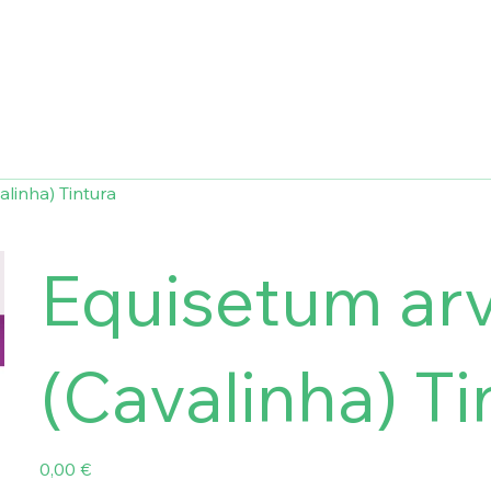
linha) Tintura
Equisetum ar
(Cavalinha) Ti
Preço
0,00 €