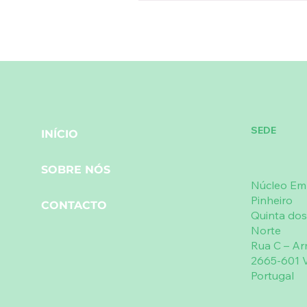
SEDE
INÍCIO
SOBRE NÓS
Núcleo Emp
Pinheiro
CONTACTO
Quinta dos
Norte
Rua C – A
2665-601 V
Portugal