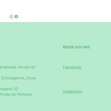
REDES SOCIAIS
resarial, Venda do
Facebook
 Estrangeiros, Zona
rmazém 32
Instagram
enda do Pinheiro