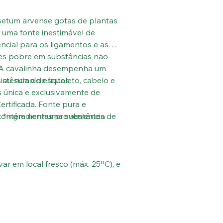
setum arvense gotas de plantas
é uma fonte inestimável de
ncial para os ligamentos e as
ezes pobre em substâncias não-
s. A cavalinha desempenha um
stência do esqueleto, cabelo e
 ou sumo de frutas.
s única e exclusivamente de
ertificada. Fonte pura e
o contêm nenhuma substância
). *ingredientes provenientes de
ar em local fresco (máx. 25ºC), e