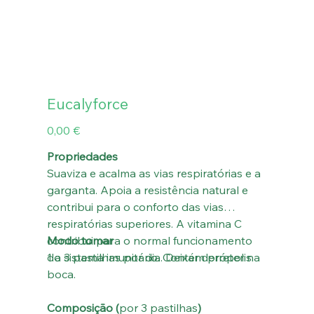
Eucalyforce
Preço
0,00 €
Propriedades
Suaviza e acalma as vias respiratórias e a
garganta. Apoia a resistência natural e
contribui para o conforto das vias
respiratórias superiores. A vitamina C
contribui para o normal funcionamento
Modo tomar
do sistema imunitário. Contém própolis.
1 a 3 pastilhas por dia. Deixar derreter na
boca.
Composição (
por 3 pastilhas
)