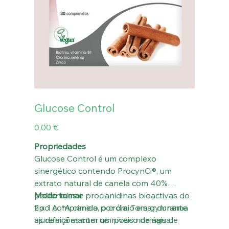
Glucose Control
Preço
0,00 €
Propriedades
Glucose Control é um complexo
sinergético contendo ProcynCi®, um
extrato natural de canela com 40%
polifenoles e procianidinas bioactivas do
Modo tomar
tipo A. *A canela, o crómio e a gymnema
2 x 1 comprimido por dia. Tomar durante
ajudam a manter os níveis normais de
as refeições com um pouco de água.