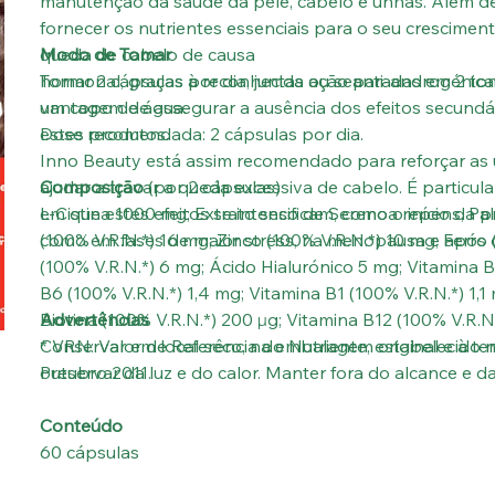
manutenção da saúde da pele, cabelo e unhas. Além de 
fornecer os nutrientes essenciais para o seu crescimen
queda de cabelo de causa
Modo de Tomar
hormonal, graças à reconhecida ação anti-androgénica
Tomar 2 cápsulas por dia, juntas ou separadas em 2 tom
vantagem de assegurar a ausência dos efeitos secund
um copo de água.
estes produtos.
Dose recomendada: 2 cápsulas por dia.
Inno Beauty está assim recomendado para reforçar as u
ajudar a travar a queda excessiva de cabelo. É particul
Composição
(por 2 cápsulas)
em que estes efeitos se intensificam, como o início da 
L-Cistina 1000 mg; Extrato seco de Serenoa repens, Pa
como em fases de maior stress, na menopausa e após o
(100% V.R.N.*) 16 mg; Zinco (100% V.R.N.*) 10 mg; Ferro
(100% V.R.N.*) 6 mg; Ácido Hialurónico 5 mg; Vitamina B
B6 (100% V.R.N.*) 1,4 mg; Vitamina B1 (100% V.R.N.*) 1,1
Biotina (100% V.R.N.*) 200 µg; Vitamina B12 (100% V.R.N.
Advertências
* VRN: Valor de Referência do Nutriente, estabelecido
Conservar em local seco, na embalagem original e à tem
outubro 2011.
Preservar da luz e do calor. Manter fora do alcance e da
Conteúdo
60 cápsulas