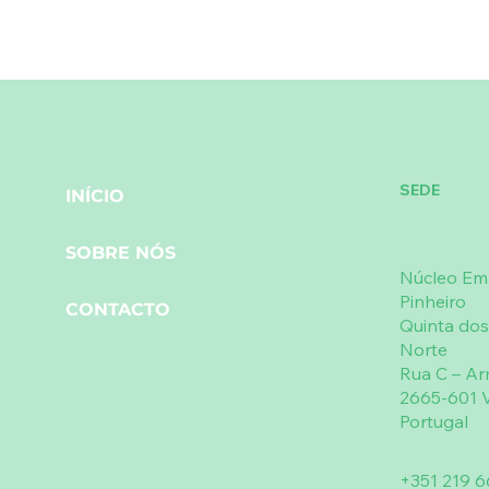
SEDE
INÍCIO
SOBRE NÓS
Núcleo Emp
Pinheiro
CONTACTO
Quinta dos
Norte
Rua C – A
2665-601 V
Portugal
+351 219 6