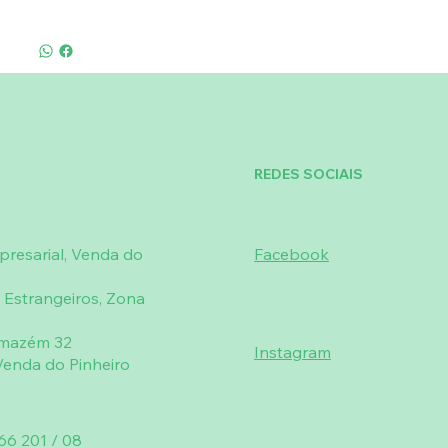
REDES SOCIAIS
resarial, Venda do
Facebook
 Estrangeiros, Zona
rmazém 32
Instagram
enda do Pinheiro
66 201 / 08