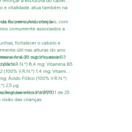
reforçar a estrutura do cabelo e
to e vitalidade, atua também na
 da Palmeira Anã, com a
as às principais refeições, com
ários comumente associados a
nhas, fortalecer o cabelo e
armente útil nas alturas do ano
primavera e do outono, assim
lmeira-Anã 70 mg; Vitamina B3
 parto.
 (60% V.R.N.*) 8,4 mg; Vitamina B5
2 (100% V.R.N.*) 1,4 mg; Vitamina
 mg; Ácido Fólico (100% V.R.N.*)
*) 2,5 µg.
 no Regulamento 1169/2011 de 25
peratura inferior a 25ºC.
 visão das crianças.