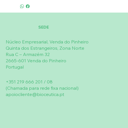
SEDE
Núcleo Empresarial, Venda do Pinheiro
Quinta dos Estrangeiros, Zona Norte
Rua C – Armazém 32
2665-601 Venda do Pinheiro
Portugal
+351 219 666 201 / 08
(Chamada para rede fixa nacional)
apoiocliente@bioceutica.pt