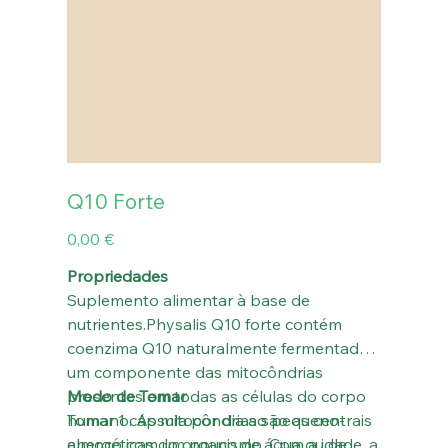
Q10 Forte
Preço
0,00 €
Propriedades
Suplemento alimentar à base de
nutrientes.Physalis Q10 forte contém
coenzima Q10 naturalmente fermentada,
um componente das mitocôndrias
presentes em todas as células do corpo
Modo de Tomar
humano. As mitocôndrias são as centrais
Tomar 1 cápsula por dia ao pequeno-
energéticas do organismo. Com a idade, a
almoço com um pouco de água ou de