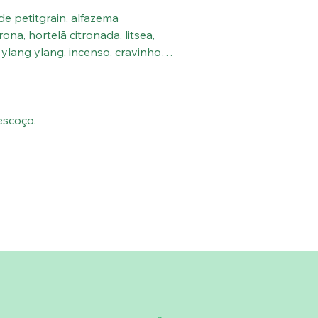
e petitgrain, alfazema
ona, hortelã citronada, litsea,
, ylang ylang, incenso, cravinho,
escoço.