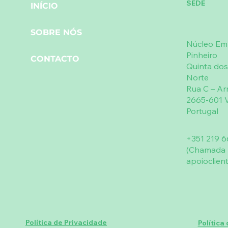
SEDE
INÍCIO
SOBRE NÓS
Núcleo Emp
Pinheiro
CONTACTO
Quinta dos
Norte
Rua C – A
2665-601 V
Portugal
+351 219 6
(Chamada p
apoioclien
Política de Privacidade
Política