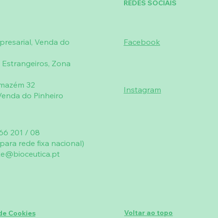
REDES SOCIAIS
resarial, Venda do
Facebook
 Estrangeiros, Zona
rmazém 32
Instagram
enda do Pinheiro
66 201 / 08
ara rede fixa nacional)
te@bioceutica.pt
Voltar ao topo
 de Cookies