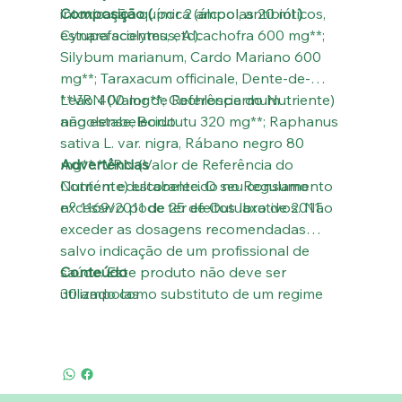
intoxicação química (álcool, antibióticos,
Composição (
por 2 ampolas 20 ml
)
estupefacientes, etc).
Cynara scolymus, Alcachofra 600 mg**;
Silybum marianum, Cardo Mariano 600
mg**; Taraxacum officinale, Dente-de-
Leão 400 mg**; Cochlospermum
**VRN (Valor de Referência do Nutriente)
angolense, Borututu 320 mg**; Raphanus
não estabelecido.
sativa L. var. nigra, Rábano negro 80
mg**.*VRN (Valor de Referência do
Advertências
Nutriente) estabelecido no Regulamento
Contém edulcorante. O seu consumo
nº 1169/2011 de 25 de Outubro de 2011.
excessivo pode ter efeitos laxativos. Não
exceder as dosagens recomendadas
salvo indicação de um profissional de
saúde. Este produto não deve ser
Conteúdo
utilizado como substituto de um regime
30 ampolas
alimentar variado. É importante um
regime alimentar equilibrado e um modo
de vida saudável. Devido à inexistência de
estudos que confirmem a segurança de
utilização em caso de gravidez e