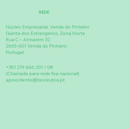
aleitamento, este suplemento não deve
SEDE
ser utilizado nestas situações, salvo
indicação médica. O produto não deve
Núcleo Empresarial, Venda do Pinheiro
ser utilizado no caso de ipersensibilidade,
Quinta dos Estrangeiros, Zona Norte
alergia e quando estejam descritas
Rua C – Armazém 32
interações de outro produto com
2665-601 Venda do Pinheiro
qualquer um dos constituintes da
Portugal
formulação.
+351 219 666 201 / 08
(Chamada para rede fixa nacional)
apoiocliente@bioceutica.pt