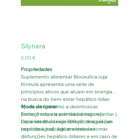
Silynara
Preço
0,00 €
Propriedades
Suplemento alimentar Bioceutica cuja
fórmula apresenta uma série de
princípios ativos que atuam em sinergia
na busca do bem-estar hepático-biliar.
Ajuda o organismo a desintoxicar,
Modo de tomar
protegendo e a estimular a natural
Tomar 1 ampola por dia (almoço e jantar ).
capacidade de regeneração das células
Deve ser diluída em 200 ml de água (um
hepáticas. Indicado em todas as
copo de água). Agitar antes de tomar.
disfunções hepático-biliares e em caso de