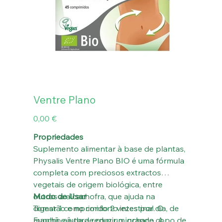
Ventre Plano
Preço
0,00 €
Propriedades
Suplemento alimentar à base de plantas,
Physalis Ventre Plano BIO é uma fórmula
completa com preciosos extractos
vegetais de origem biológica, entre
outros a alcachofra, que ajuda na
Modo de Usar
digestão e no conforto intestinal. O
Tomar 1 comprimido 2 vezes por dia, de
Funcho ajuda a reduzir o inchaço. A
manhã e à tarde com um grande copo de