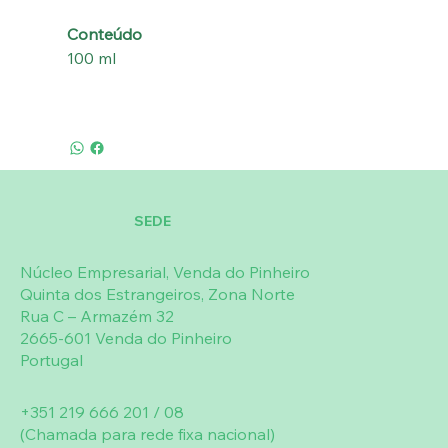
Conteúdo
100 ml
SEDE
Núcleo Empresarial, Venda do Pinheiro
Quinta dos Estrangeiros, Zona Norte
Rua C – Armazém 32
2665-601 Venda do Pinheiro
Portugal
+351 219 666 201 / 08
(Chamada para rede fixa nacional)