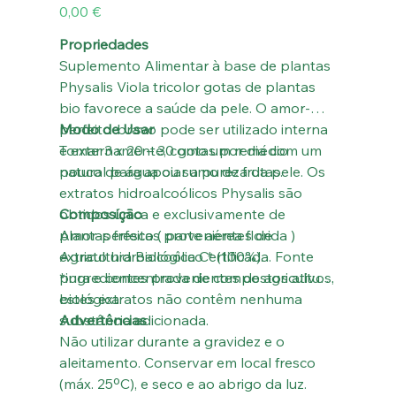
Preço
0,00 €
Propriedades
Suplemento Alimentar à base de plantas
Physalis Viola tricolor gotas de plantas
bio favorece a saúde da pele. O amor-
perfeito-bravo pode ser utilizado interna
Modo de Usar
e externamente, como um remédio
Tomar 3 x 20 – 30 gotas por dia com um
natural para apoiar a pureza da pele. Os
pouco de água ou sumo de frutas.
extratos hidroalcoólicos Physalis são
obtidos única e exclusivamente de
Composição
plantas frescas provenientes de
Amor-perfeito ( parte aérea florida )
Agricultura Biológica Certificada. Fonte
extrato hidroalcoólico * (100%).
pura e concentrada de compostos ativos,
*ingredientes provenientes de agricultura
estes extratos não contêm nenhuma
biológica.
substância adicionada.
Advertências
Não utilizar durante a gravidez e o
aleitamento. Conservar em local fresco
(máx. 25ºC), e seco e ao abrigo da luz.